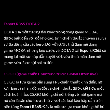
Esport R365 DOTA 2
DOTA 2 là một tượng đài khác trong dòng game MOBA,
được biết đến với độ khó cao, tính chiến thuật chuyên sâu và
sự đa dạng của các hero. Đối với cược thủ đam mê dòng
game MOBA, những kèo cược về DOTA 2 tại
Esport R365
sẽ
mang lại một sự hấp dẫn tuyệt vời, vừa thoả mãn đam mê
game, vừa là cơ hội hái ra tiền.
CS:GO (game chiến Counter-Strike: Global Offensive)
CS:GO là tựa game bắn súng FPS chiến thuật kinh điển, nơi
kỹ năng cá nhân, đồng đội và chiến thuật được kết hợp một
cách hoàn hảo. CS:GO không chỉ nổi tiếng về mặt game mà
nó còn là sân chơi cược thú vị với các loại kèo hấp dẫn trên
nền tảng
Esport R365
. Đây là một sự lựa chọn không thể bỏ