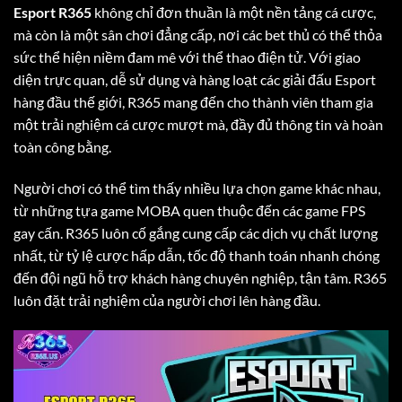
Esport R365
không chỉ đơn thuần là một nền tảng cá cược,
mà còn là một sân chơi đẳng cấp, nơi các bet thủ có thể thỏa
sức thể hiện niềm đam mê với thể thao điện tử. Với giao
diện trực quan, dễ sử dụng và hàng loạt các giải đấu Esport
hàng đầu thế giới, R365 mang đến cho thành viên tham gia
một trải nghiệm cá cược mượt mà, đầy đủ thông tin và hoàn
toàn công bằng.
Người chơi có thể tìm thấy nhiều lựa chọn game khác nhau,
từ những tựa game MOBA quen thuộc đến các game FPS
gay cấn. R365 luôn cố gắng cung cấp các dịch vụ chất lượng
nhất, từ tỷ lệ cược hấp dẫn, tốc độ thanh toán nhanh chóng
đến đội ngũ hỗ trợ khách hàng chuyên nghiệp, tận tâm. R365
luôn đặt trải nghiệm của người chơi lên hàng đầu.