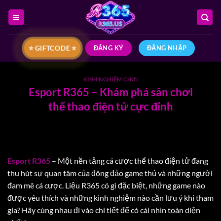
Bỏ
qua
nội
dung
⭐ GIFTCODE ⭐
ĐĂNG KÝ
ĐĂNG NHẬP
KINH NGHIỆM CHƠI
Esport R365 – Khám phá sân chơi
thể thao điện tử cực đỉnh
Esport R365
– Một nền tảng cá cược thể thao điện tử đang
thu hút sự quan tâm của đông đảo game thủ và những người
đam mê cá cược. Liệu R365 có gì đặc biệt, những game nào
được yêu thích và những kinh nghiệm nào cần lưu ý khi tham
gia? Hãy cùng nhau đi vào chi tiết để có cái nhìn toàn diện