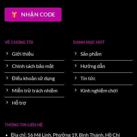
NHẬN CODE
VỀ CHÚNG TÔI
DANH MỤC HOT
Giới thiệu
Sản phẩm
Chính sách bảo mật
Hướng dẫn
Điểu khoản sử dụng
Tin tức
Miễn trừ trách nhiệm
Kinh nghiệm chơi
Hỗ trợ
THÔNG TIN LIÊN HỆ
Địa chỉ: 56 Mê Linh, Phường 19, Bình Thạnh, Hồ Chí