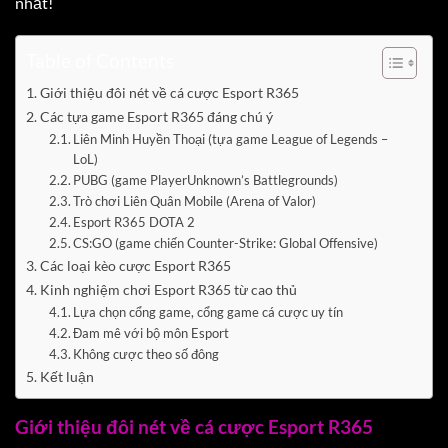
nhất!
Table of Contents
Giới thiệu đôi nét về cá cược Esport R365
Các tựa game Esport R365 đáng chú ý
Liên Minh Huyền Thoại (tựa game League of Legends –
LoL)
PUBG (game PlayerUnknown’s Battlegrounds)
Trò chơi Liên Quân Mobile (Arena of Valor)
Esport R365 DOTA 2
CS:GO (game chiến Counter-Strike: Global Offensive)
Các loại kèo cược Esport R365
Kinh nghiệm chơi Esport R365 từ cao thủ
Lựa chọn cổng game, cổng game cá cược uy tín
Đam mê với bộ môn Esport
Không cược theo số đông
Kết luận
Giới thiệu đôi nét về cá cược Esport R365