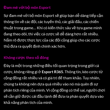
Đam mê với bộ môn Esport
Sự đam mê với bộ môn Esport sẽ giúp bạn dễ dàng tiếp cận
thông tin về các đội, các tuyển thủ, các giải đấu, các chiến
thuật trong game… Khi có kiến thức sâu về tựa game mình
đang theo dõi, thì việc cá cược sẽ dễ dàng hơn rất nhiều.
Nắm rõ được thực lực của các đội cũng giúp cho các cược
thủ đưa ra quyết định chính xác hơn.
Không cược theo số đông
Đây là một trong những điều tối quan trọng trong giới cá
cược, không riêng gì ở
Esport R365
. Thông tin, kèo cược từ
cộng đồng rất nhiều và có giá trị để tham khảo. Tuy nhiên,
chúng ta không nên dựa quá nhiều vào nó mà quên đi sự
phân tích riêng của mình. Vì cộng đồng có thể sai, người chơi
sẽ cần giữ được cái đầu lạnh để đưa ra phán quyết dựa vào
khả năng phân tích của mình.