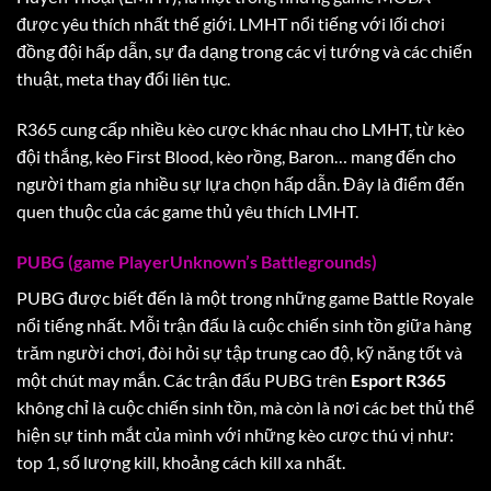
được yêu thích nhất thế giới. LMHT nổi tiếng với lối chơi
đồng đội hấp dẫn, sự đa dạng trong các vị tướng và các chiến
thuật, meta thay đổi liên tục.
R365 cung cấp nhiều kèo cược khác nhau cho LMHT, từ kèo
đội thắng, kèo First Blood, kèo rồng, Baron… mang đến cho
người tham gia nhiều sự lựa chọn hấp dẫn. Đây là điểm đến
quen thuộc của các game thủ yêu thích LMHT.
PUBG (game PlayerUnknown’s Battlegrounds)
PUBG được biết đến là một trong những game Battle Royale
nổi tiếng nhất. Mỗi trận đấu là cuộc chiến sinh tồn giữa hàng
trăm người chơi, đòi hỏi sự tập trung cao độ, kỹ năng tốt và
một chút may mắn. Các trận đấu PUBG trên
Esport R365
không chỉ là cuộc chiến sinh tồn, mà còn là nơi các bet thủ thể
hiện sự tinh mắt của mình với những kèo cược thú vị như:
top 1, số lượng kill, khoảng cách kill xa nhất.