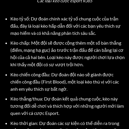
Các loại kèo cược esport R365
Kèo tỷ số: Dự đoán chính xác tỷ số chung cuộc của trận
đấu, đây là loại kèo hấp dẫn đối với các bạn yêu thích sự
mạo hiểm và có khả năng phân tích sâu sắc.
Kèo chấp: Một đội sẽ được cộng thêm một số bàn thắng
(điểm, mạng hạ gục) ảo trước trận đấu để cân bằng lại cơ
hội của cả hai bên. Loại kèo này được người chơi lựa chọn
khi thấy một đội có sự vượt trội hơn.
Kèo chiến công đầu: Dự đoán đội nào sẽ giành được
chiến công đầu (First Blood), một loại kèo thú vị với các
anh em yêu thích sự bất ngờ.
Kèo thắng/thua: Dự đoán kết quả chung cuộc, kèo này
tương đối dễ chơi và thích hợp với những người mới làm
quen với cá cược Esport.
Kèo thời gian: Dự đoán các sự kiện có thể diễn ra trong