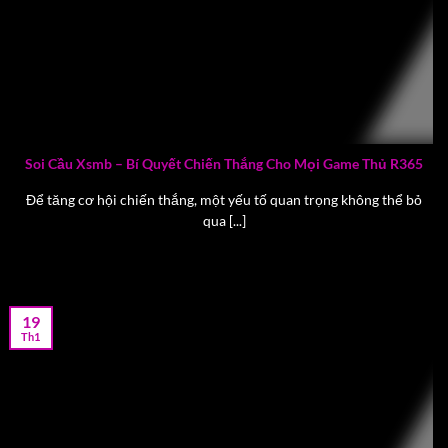
Soi Cầu Xsmb – Bí Quyết Chiến Thắng Cho Mọi Game Thủ R365
Để tăng cơ hội chiến thắng, một yếu tố quan trọng không thể bỏ
qua [...]
19
Th1