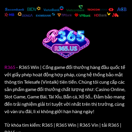
siêu
biết
phẩm
game
bài
hoàng
gia
R365
- R365 Win | Cổng game đổi thưởng hàng đầu quốc tế
với giấy phép hoạt động hợp pháp, cùng hệ thống bảo mật
thông tin Telesafe (Vintalk) tiên tiến. Chúng tôi cung cấp các
sản phẩm game đổi thưởng chất lượng như: Casino Online,
Slot Game, Game Bài, Tài Xỉu, Bắn cá, Xổ Số... Đảm bảo mang
đến trải nghiệm giải trí tuyệt vời nhất trên thị trường, cùng
vô vàn ưu đãi, lì xì không giới hạn hàng ngày!
Từ khóa tìm kiếm: R365 | R365 Win | R365 Vin | tải R365 |