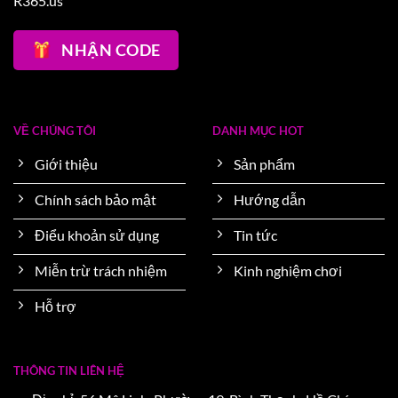
R365.us
NHẬN CODE
VỀ CHÚNG TÔI
DANH MỤC HOT
Giới thiệu
Sản phẩm
Chính sách bảo mật
Hướng dẫn
Điểu khoản sử dụng
Tin tức
Miễn trừ trách nhiệm
Kinh nghiệm chơi
Hỗ trợ
THÔNG TIN LIÊN HỆ