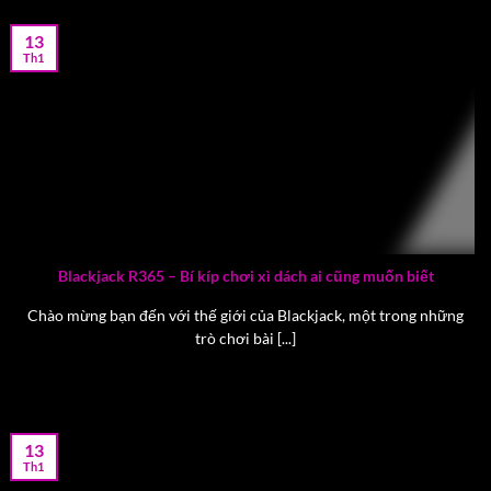
13
Th1
Blackjack R365 – Bí kíp chơi xì dách ai cũng muốn biết
Chào mừng bạn đến với thế giới của Blackjack, một trong những
trò chơi bài [...]
13
Th1