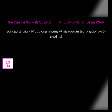
Soi Cầu Tài Xỉu – Bí Quyết Chinh Phục Mọi Ván Chơi tại R365
Soi cầu tài xỉu – Một trong những kỹ năng quan trọng giúp người
chơi [...]
19
Th1