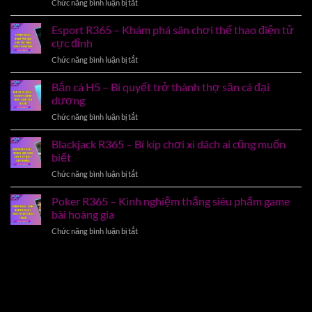
ở
Chức năng bình luận bị tắt
Cập
cần
Minh
Cổng
nhật
nhớ
game
Esport R365 – Khám phá sân chơi thể thao điện tử
các
R365
ưu
cực đỉnh
có
đãi
ở
Chức năng bình luận bị tắt
uy
khủng
Esport
tín
2025
R365
Bắn cá H5 – Bí quyết trở thành thợ săn cá đại
không
–
hay
dương
Khám
là
ở
Chức năng bình luận bị tắt
phá
nền
Bắn
sân
tảng
cá
Blackjack R365 – Bí kíp chơi xì dách ai cũng muốn
chơi
lừa
H5
thể
biết
đảo?
–
thao
ở
Chức năng bình luận bị tắt
Bí
điện
Blackjack
quyết
tử
R365
Poker R365 – Kinh nghiệm thắng siêu phẩm game
trở
cực
–
thành
bài hoàng gia
đỉnh
Bí
thợ
ở
Chức năng bình luận bị tắt
kíp
săn
Poker
chơi
cá
R365
xì
đại
–
dách
dương
Kinh
ai
nghiệm
cũng
thắng
muốn